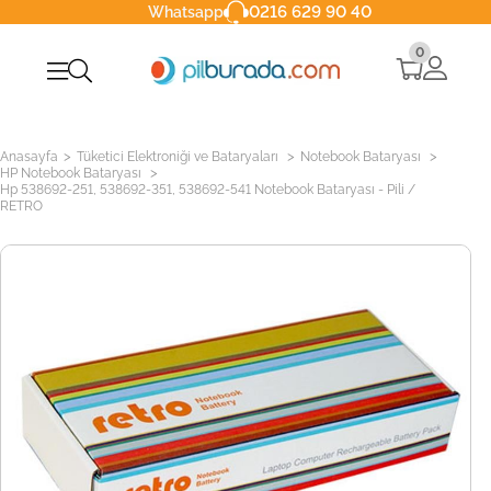
0216 629 90 40
Whatsapp
0
>
>
>
Anasayfa
Tüketici Elektroniği ve Bataryaları
Notebook Bataryası
>
HP Notebook Bataryası
Hp 538692-251, 538692-351, 538692-541 Notebook Bataryası - Pili /
RETRO