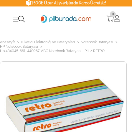
1500₺ Üzeri Alışverişlerde Kargo Ücretsiz!
0
>
>
>
Anasayfa
Tüketici Elektroniği ve Bataryaları
Notebook Bataryası
>
HP Notebook Bataryası
Hp 434045-661, 440267-ABC Notebook Bataryası - Pili / RETRO