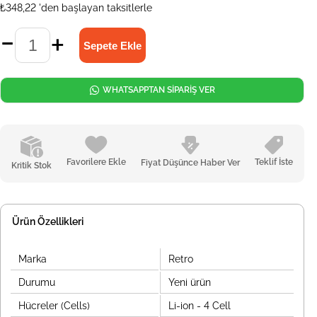
₺348,22
'den başlayan taksitlerle
WHATSAPPTAN SİPARİŞ VER
Favorilere Ekle
Teklif İste
Fiyat Düşünce Haber Ver
Kritik Stok
Ürün Özellikleri
Marka
Retro
Durumu
Yeni ürün
Hücreler (Cells)
Li-ion - 4 Cell