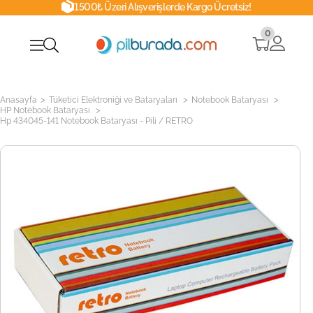
1500₺ Üzeri Alışverişlerde Kargo Ücretsiz!
0
>
>
>
Anasayfa
Tüketici Elektroniği ve Bataryaları
Notebook Bataryası
>
HP Notebook Bataryası
Hp 434045-141 Notebook Bataryası - Pili / RETRO