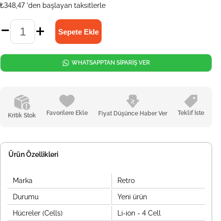
₺348,47
'den başlayan taksitlerle
WHATSAPPTAN SİPARİŞ VER
Favorilere Ekle
Teklif İste
Fiyat Düşünce Haber Ver
Kritik Stok
Ürün Özellikleri
Marka
Retro
Durumu
Yeni ürün
Hücreler (Cells)
Li-ion - 4 Cell