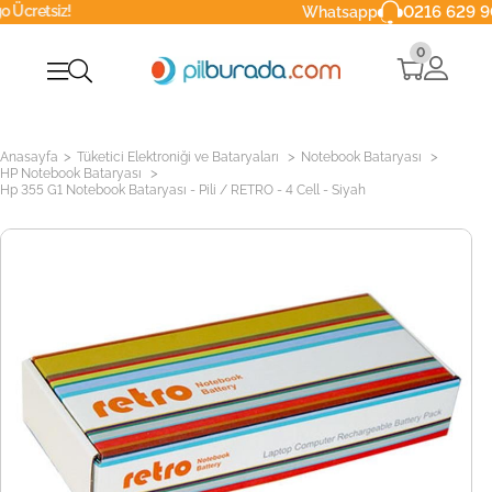
z!
0216 629 90 40
Whatsapp
0
>
>
>
Anasayfa
Tüketici Elektroniği ve Bataryaları
Notebook Bataryası
>
HP Notebook Bataryası
Hp 355 G1 Notebook Bataryası - Pili / RETRO - 4 Cell - Siyah