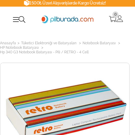
1500₺ Üzeri Alışverişlerde Kargo Ücretsiz!
0
>
>
>
Anasayfa
Tüketici Elektroniği ve Bataryaları
Notebook Bataryası
>
HP Notebook Bataryası
Hp 340 G3 Notebook Bataryası - Pili / RETRO - 4 Cell