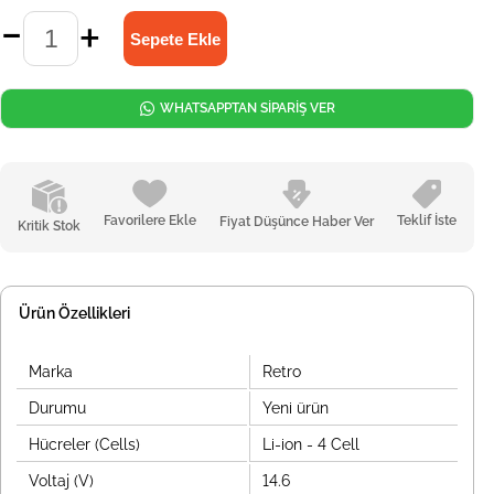
WHATSAPPTAN SİPARİŞ VER
Favorilere Ekle
Teklif İste
Fiyat Düşünce Haber Ver
Kritik Stok
Ürün Özellikleri
Marka
Retro
Durumu
Yeni ürün
Hücreler (Cells)
Li-ion - 4 Cell
Voltaj (V)
14.6