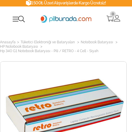
1500₺ Üzeri Alışverişlerde Kargo Ücretsiz!
0
>
>
>
Anasayfa
Tüketici Elektroniği ve Bataryaları
Notebook Bataryası
>
HP Notebook Bataryası
Hp 340 G1 Notebook Bataryası - Pili / RETRO - 4 Cell - Siyah