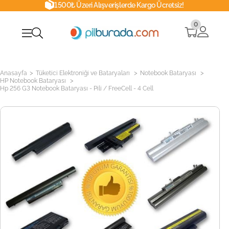
1500₺ Üzeri Alışverişlerde Kargo Ücretsiz!
0
>
>
>
Anasayfa
Tüketici Elektroniği ve Bataryaları
Notebook Bataryası
>
HP Notebook Bataryası
Hp 256 G3 Notebook Bataryası - Pili / FreeCell - 4 Cell