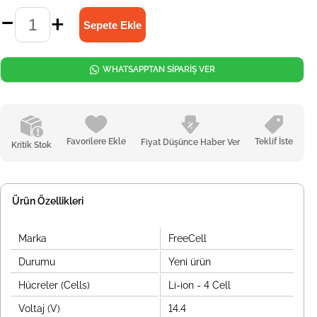
WHATSAPPTAN SİPARİŞ VER
Favorilere Ekle
Teklif İste
Fiyat Düşünce Haber Ver
Kritik Stok
Ürün Özellikleri
Marka
FreeCell
Durumu
Yeni ürün
Hücreler (Cells)
Li-ion - 4 Cell
Voltaj (V)
14.4