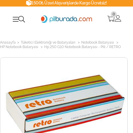
1500₺ Üzeri Alışverişlerde Kargo Ücretsiz!
0
>
>
>
Anasayfa
Tüketici Elektroniği ve Bataryaları
Notebook Bataryası
>
HP Notebook Bataryası
Hp 250 G10 Notebook Bataryası - Pili / RETRO