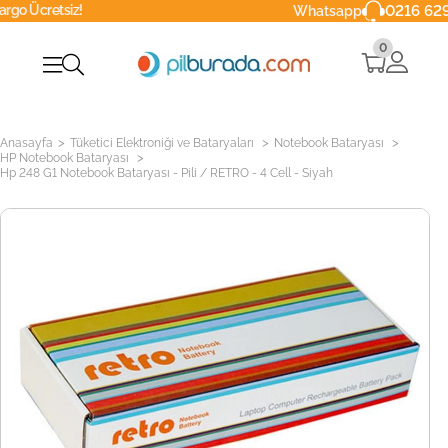
iz!
0216 629 90 40
Whatsapp
0
>
>
>
Anasayfa
Tüketici Elektroniği ve Bataryaları
Notebook Bataryası
>
HP Notebook Bataryası
Hp 248 G1 Notebook Bataryası - Pili / RETRO - 4 Cell - Siyah