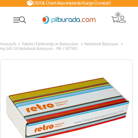
1500₺ Üzeri Alışverişlerde Kargo Ücretsiz!
0
>
>
>
Anasayfa
Tüketici Elektroniği ve Bataryaları
Notebook Bataryası
Hp 245 G9 Notebook Bataryası - Pili / RETRO