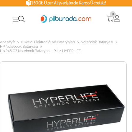
1500₺ Üzeri Alışverişlerde Kargo Ücretsiz!
0
>
>
>
Anasayfa
Tüketici Elektroniği ve Bataryaları
Notebook Bataryası
>
HP Notebook Bataryası
Hp 245 G7 Notebook Bataryası - Pili / HYPERLIFE