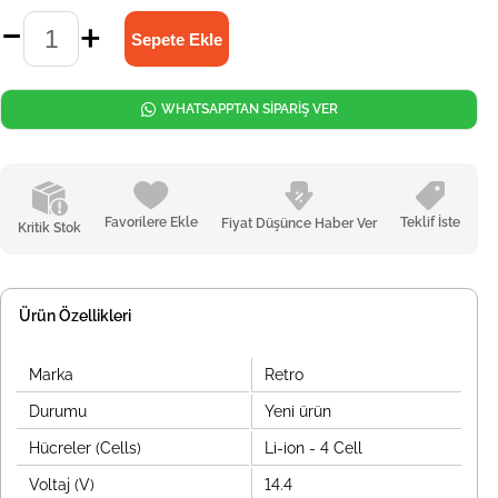
WHATSAPPTAN SİPARİŞ VER
Favorilere Ekle
Teklif İste
Fiyat Düşünce Haber Ver
Kritik Stok
Ürün Özellikleri
Marka
Retro
Durumu
Yeni ürün
Hücreler (Cells)
Li-ion - 4 Cell
Voltaj (V)
14.4