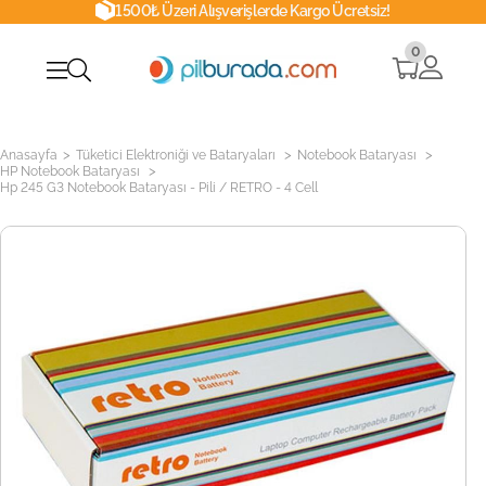
1500₺ Üzeri Alışverişlerde Kargo Ücretsiz!
0
>
>
>
Anasayfa
Tüketici Elektroniği ve Bataryaları
Notebook Bataryası
>
HP Notebook Bataryası
Hp 245 G3 Notebook Bataryası - Pili / RETRO - 4 Cell