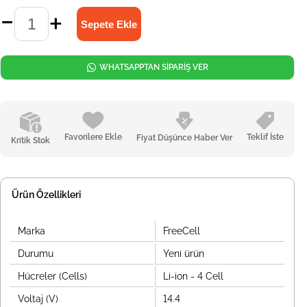
WHATSAPPTAN SİPARİŞ VER
Favorilere Ekle
Teklif İste
Fiyat Düşünce Haber Ver
Kritik Stok
Ürün Özellikleri
Marka
FreeCell
Durumu
Yeni ürün
Hücreler (Cells)
Li-ion - 4 Cell
Voltaj (V)
14.4