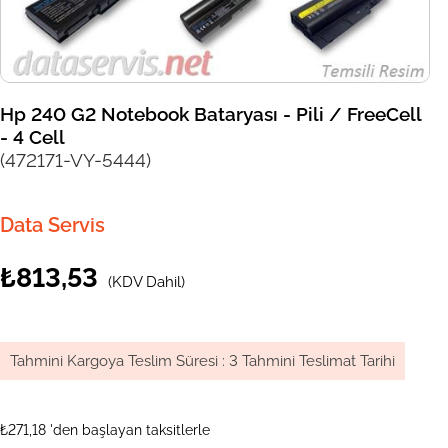
Hp 240 G2 Notebook Bataryası - Pili / FreeCell
- 4 Cell
(472171-VY-5444)
Data Servis
₺813,53
(KDV Dahil)
Tahmini Kargoya Teslim Süresi
:
3 Tahmini Teslimat Tarihi
₺271,18
'den başlayan taksitlerle