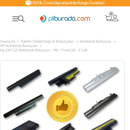
1500₺ Üzeri Alışverişlerde Kargo Ücretsiz!
0
>
>
>
Anasayfa
Tüketici Elektroniği ve Bataryaları
Notebook Bataryası
>
HP Notebook Bataryası
Hp 240 G2 Notebook Bataryası - Pili / FreeCell - 4 Cell