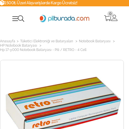
ışverişlerde Kargo Ücretsiz!
Whatsapp
0
>
>
>
Anasayfa
Tüketici Elektroniği ve Bataryaları
Notebook Bataryası
>
HP Notebook Bataryası
Hp 17-y000 Notebook Bataryası - Pili / RETRO - 4 Cell