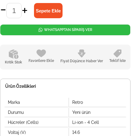
WHATSAPPTAN SİPARİŞ VER
Favorilere Ekle
Teklif İste
Fiyat Düşünce Haber Ver
Kritik Stok
Ürün Özellikleri
Marka
Retro
Durumu
Yeni ürün
Hücreler (Cells)
Li-ion - 4 Cell
Voltaj (V)
14.6