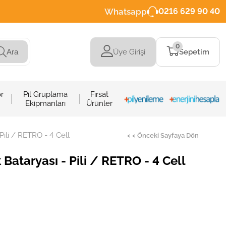
Whatsapp
0216 629 90 40
0
Üye Girişi
Sepetim
Ara
r
Pil Gruplama
Fırsat
Ekipmanları
Ürünler
ili / RETRO - 4 Cell
< < Önceki Sayfaya Dön
ataryası - Pili / RETRO - 4 Cell