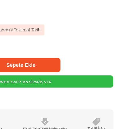
ahmini Teslimat Tarihi
WHATSAPPTAN SİPARİŞ VER
le
Teklif İste
Fiyat Düşünce Haber Ver