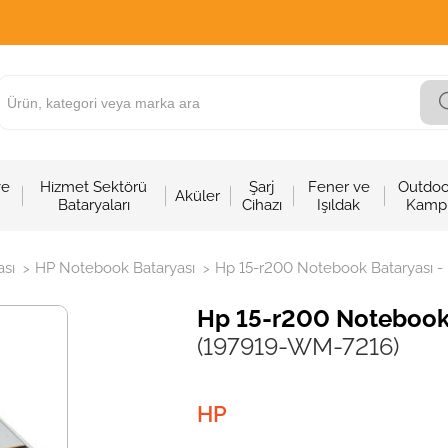
ve
Hizmet Sektörü
Şarj
Fener ve
Outdoo
Aküler
Bataryaları
Cihazı
Işıldak
Kamp
sı
HP Notebook Bataryası
Hp 15-r200 Notebook Bataryası - P
>
>
Hp 15-r200 Notebook B
(197919-WM-7216)
HP