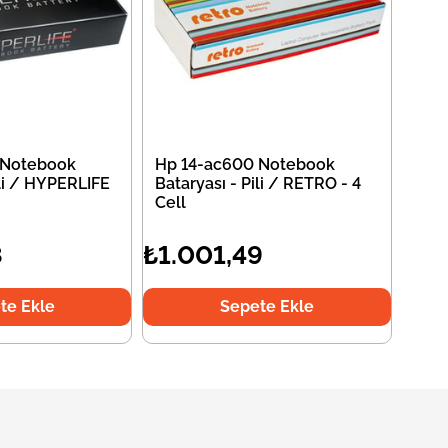
 Notebook
Hp 14-ac600 Notebook
ili / HYPERLIFE
Bataryası - Pili / RETRO - 4
Cell
8
₺1.001,49
te Ekle
Sepete Ekle