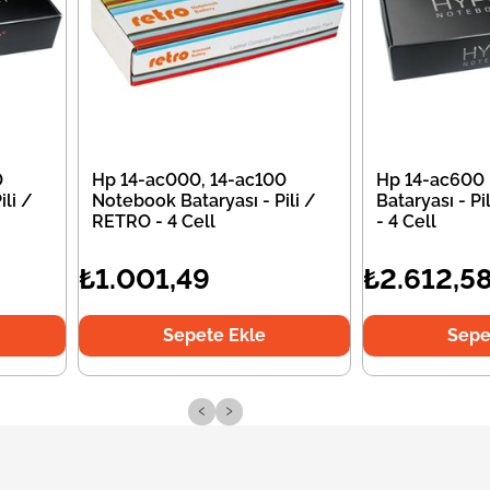
0
Hp 14-ac000, 14-ac100
Hp 14-ac600
li /
Notebook Bataryası - Pili /
Bataryası - P
RETRO - 4 Cell
- 4 Cell
₺1.001,49
₺2.612,5
Sepete Ekle
Sepe
‹
›