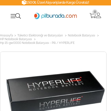
1500₺ Üzeri Alışverişlerde Kargo Ücretsiz!
0
>
>
>
Anasayfa
Tüketici Elektroniği ve Bataryaları
Notebook Bataryası
>
HP Notebook Bataryası
Hp 15-gw0000 Notebook Bataryası - Pili / HYPERLIFE