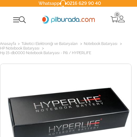
0216 629 90 40
Whatsapp
0
>
>
>
Anasayfa
Tüketici Elektroniği ve Bataryaları
Notebook Bataryası
>
HP Notebook Bataryası
Hp 15-db0000 Notebook Bataryası - Pili / HYPERLIFE