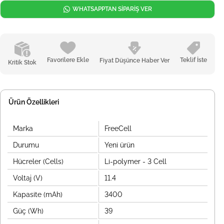
WHATSAPPTAN SİPARİŞ VER
Favorilere Ekle
Teklif İste
Fiyat Düşünce Haber Ver
Kritik Stok
Ürün Özellikleri
Marka
FreeCell
Durumu
Yeni ürün
Hücreler (Cells)
Li-polymer - 3 Cell
Voltaj (V)
11.4
Kapasite (mAh)
3400
Güç (Wh)
39