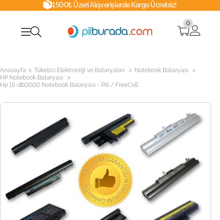
1500₺ Üzeri Alışverişlerde Kargo Ücretsiz!
0
>
>
>
Anasayfa
Tüketici Elektroniği ve Bataryaları
Notebook Bataryası
>
HP Notebook Bataryası
Hp 15-db0000 Notebook Bataryası - Pili / FreeCell