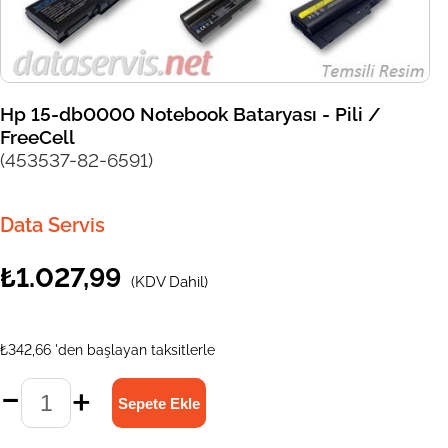
Hp 15-db0000 Notebook Bataryası - Pili /
FreeCell
(453537-82-6591)
Data Servis
₺1.027,99
(KDV Dahil)
₺342,66
'den başlayan taksitlerle