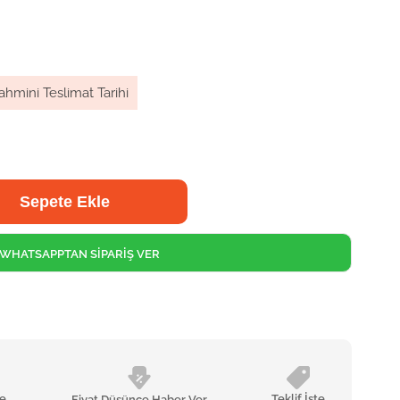
ahmini Teslimat Tarihi
WHATSAPPTAN SİPARİŞ VER
le
Teklif İste
Fiyat Düşünce Haber Ver