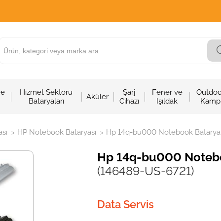
ve
Hizmet Sektörü
Şarj
Fener ve
Outdoo
Aküler
Bataryaları
Cihazı
Işıldak
Kamp
sı
HP Notebook Bataryası
Hp 14q-bu000 Notebook Bataryası 
>
>
Hp 14q-bu000 Noteboo
(146489-US-6721)
Data Servis