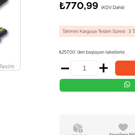
₺770,99
(KDV Dahil)
Tahmini Kargoya Teslim Süresi
:
3 T
₺257,00
'den başlayan taksitlerle
Favorilere Ek