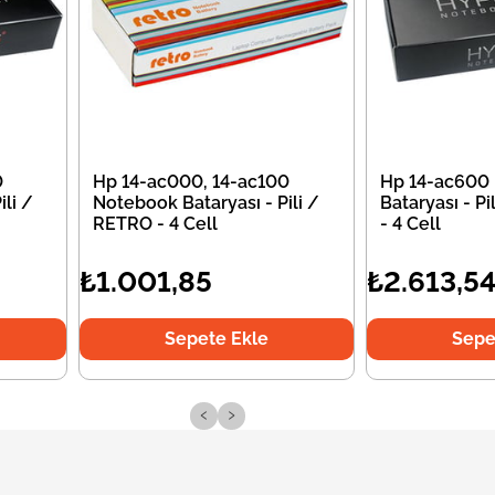
0
Hp 14-ac000, 14-ac100
Hp 14-ac600
li /
Notebook Bataryası - Pili /
Bataryası - P
RETRO - 4 Cell
- 4 Cell
₺1.001,85
₺2.613,5
Sepete Ekle
Sepe
‹
›