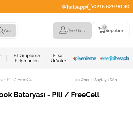
Whatsapp
0216 629 90 40
0
Üye Girişi
Sepetim
Ara
r
Pil Gruplama
Fırsat
Ekipmanları
Ürünler
- Pili / FreeCell
< < Önceki Sayfaya Dön
k Bataryası - Pili / FreeCell