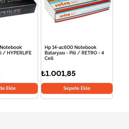
 Notebook
Hp 14-ac600 Notebook
ili / HYPERLIFE
Bataryası - Pili / RETRO - 4
Cell
4
₺1.001,85
te Ekle
Sepete Ekle