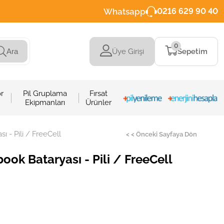
Whatsapp
0216 629 90 40
0
Üye Girişi
Sepetim
Ara
r
Pil Gruplama
Fırsat
Ekipmanları
Ürünler
 - Pili / FreeCell
< < Önceki Sayfaya Dön
k Bataryası - Pili / FreeCell