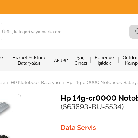
ve
Hizmet Sektörü
Şarj
Fener ve
Outdoo
Aküler
Bataryaları
Cihazı
Işıldak
Kamp
sı
HP Notebook Bataryası
Hp 14g-cr0000 Notebook Bataryası
>
>
Hp 14g-cr0000 Noteboo
(663893-BU-5534)
Data Servis