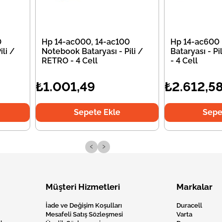
0
Hp 14-ac000, 14-ac100
Hp 14-ac600
li /
Notebook Bataryası - Pili /
Bataryası - P
RETRO - 4 Cell
- 4 Cell
₺1.001,49
₺2.612,5
Sepete Ekle
Sepe
‹
›
Müşteri Hizmetleri
Markalar
İade ve Değişim Koşulları
Duracell
Mesafeli Satış Sözleşmesi
Varta