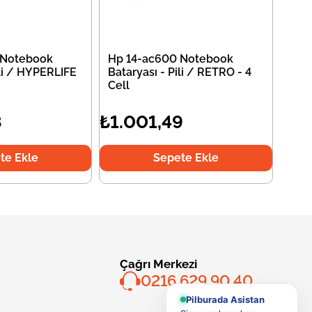
 Notebook
Hp 14-ac600 Notebook
ili / HYPERLIFE
Bataryası - Pili / RETRO - 4
Cell
8
₺1.001,49
te Ekle
Sepete Ekle
Çağrı Merkezi
0216 629 90 40
Pilburada Asistan