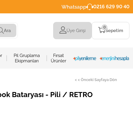
Whatsapp
0216 629 90 40
0
Üye Girişi
Sepetim
Ara
r
Pil Gruplama
Fırsat
Ekipmanları
Ürünler
< < Önceki Sayfaya Dön
k Bataryası - Pili / RETRO