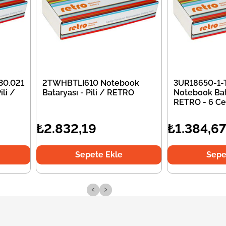
30.021
2TWHBTLI610 Notebook
3UR18650-1-
li /
Bataryası - Pili / RETRO
Notebook Bata
RETRO - 6 Ce
₺2.832,19
₺1.384,6
Sepete Ekle
Sepe
‹
›