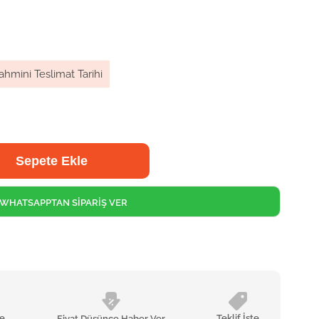
ahmini Teslimat Tarihi
WHATSAPPTAN SİPARİŞ VER
le
Teklif İste
Fiyat Düşünce Haber Ver