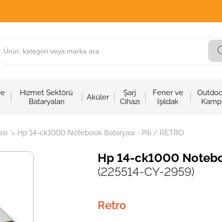
ve
Hizmet Sektörü
Şarj
Fener ve
Outdoo
Aküler
Bataryaları
Cihazı
Işıldak
Kamp
sı
Hp 14-ck1000 Notebook Bataryası - Pili / RETRO
>
Hp 14-ck1000 Noteboo
(225514-CY-2959)
Retro