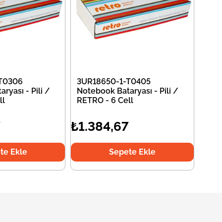
T0306
3UR18650-1-T0405
ryası - Pili /
Notebook Bataryası - Pili /
ll
RETRO - 6 Cell
7
₺1.384,67
te Ekle
Sepete Ekle