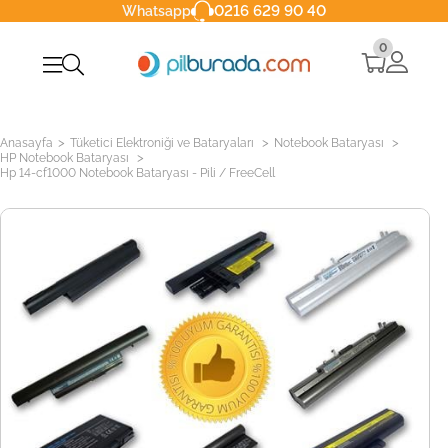
0216 629 90 40
Whatsapp
0
>
>
>
Anasayfa
Tüketici Elektroniği ve Bataryaları
Notebook Bataryası
>
HP Notebook Bataryası
Hp 14-cf1000 Notebook Bataryası - Pili / FreeCell