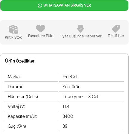
WHATSAPPTAN SİPARİŞ VER
Favorilere Ekle
Teklif İste
Fiyat Düşünce Haber Ver
Kritik Stok
Ürün Özellikleri
Marka
FreeCell
Durumu
Yeni ürün
Hücreler (Cells)
Li-polymer - 3 Cell
Voltaj (V)
11.4
Kapasite (mAh)
3400
Güç (Wh)
39