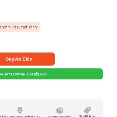
ahmini Teslimat Tarihi
WHATSAPPTAN SİPARİŞ VER
Teklif İste
Fiyat Düşünce Haber Ver
Kargo Bedava