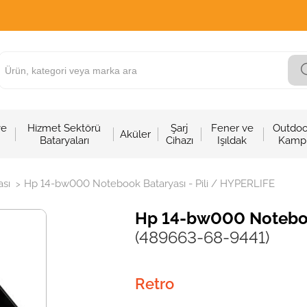
ve
Hizmet Sektörü
Şarj
Fener ve
Outdoo
Aküler
Bataryaları
Cihazı
Işıldak
Kamp
sı
Hp 14-bw000 Notebook Bataryası - Pili / HYPERLIFE
>
Hp 14-bw000 Notebook
(489663-68-9441)
Retro