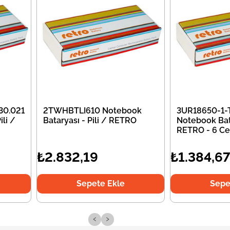
30.021
2TWHBTLI610 Notebook
3UR18650-1-
li /
Bataryası - Pili / RETRO
Notebook Bata
RETRO - 6 Ce
₺2.832,19
₺1.384,6
Sepete Ekle
Sepe
‹
›