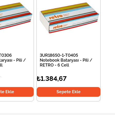
T0306
3UR18650-1-T0405
ryası - Pili /
Notebook Bataryası - Pili /
ll
RETRO - 6 Cell
7
₺1.384,67
te Ekle
Sepete Ekle