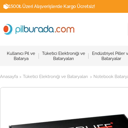
1500₺ Üzeri Alışverişlerde Kargo Ücretsiz!
Kullanıcı Pil ve
Tüketici Elektroniği ve
Endüstriyel Piller 
Batarya
Bataryaları
Bataryalar
Anasayfa
Tüketici Elektroniği ve Bataryaları
Notebook Batarya
>
>