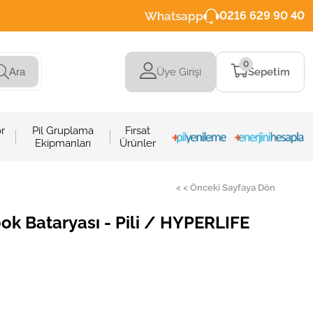
Whatsapp
0216 629 90 40
0
Üye Girişi
Sepetim
Ara
r
Pil Gruplama
Fırsat
Ekipmanları
Ürünler
< < Önceki Sayfaya Dön
 Bataryası - Pili / HYPERLIFE