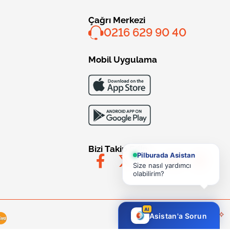
Çağrı Merkezi
0216 629 90 40
Mobil Uygulama
Bizi Takip Edin
Pilburada Asistan
Size nasıl yardımcı
olabilirim?
AI
Asistan'a Sorun