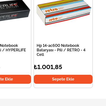
 Notebook
Hp 14-ac600 Notebook
ili / HYPERLIFE
Bataryası - Pili / RETRO - 4
Cell
4
₺1.001,85
te Ekle
Sepete Ekle