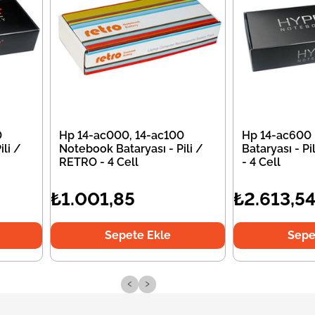
0
Hp 14-ac000, 14-ac100
Hp 14-ac600
li /
Notebook Bataryası - Pili /
Bataryası - P
RETRO - 4 Cell
- 4 Cell
₺1.001,85
₺2.613,5
Sepete Ekle
Sepe
‹
›