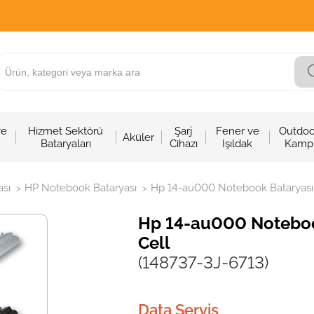
ve
Hizmet Sektörü
Şarj
Fener ve
Outdoo
Aküler
Bataryaları
Cihazı
Işıldak
Kamp
sı
HP Notebook Bataryası
Hp 14-au000 Notebook Bataryası - 
>
>
Hp 14-au000 Notebook 
Cell
(148737-3J-6713)
Data Servis