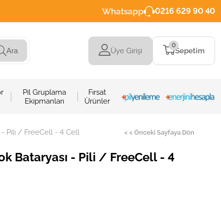
Whatsapp
0216 629 90 40
0
Üye Girişi
Sepetim
Ara
r
Pil Gruplama
Fırsat
Ekipmanları
Ürünler
Pili / FreeCell - 4 Cell
< < Önceki Sayfaya Dön
Bataryası - Pili / FreeCell - 4