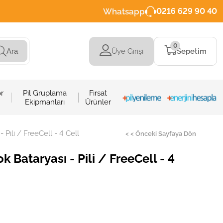
Whatsapp
0216 629 90 40
0
Üye Girişi
Sepetim
Ara
r
Pil Gruplama
Fırsat
Ekipmanları
Ürünler
Pili / FreeCell - 4 Cell
< < Önceki Sayfaya Dön
Bataryası - Pili / FreeCell - 4