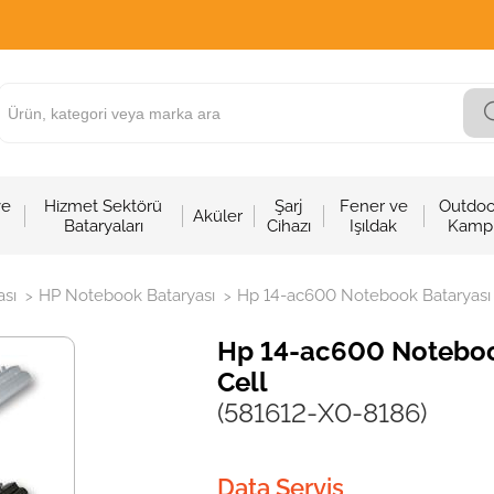
ve
Hizmet Sektörü
Şarj
Fener ve
Outdoo
Aküler
Bataryaları
Cihazı
Işıldak
Kamp
sı
HP Notebook Bataryası
Hp 14-ac600 Notebook Bataryası - 
>
>
Hp 14-ac600 Notebook 
Cell
(581612-X0-8186)
Data Servis