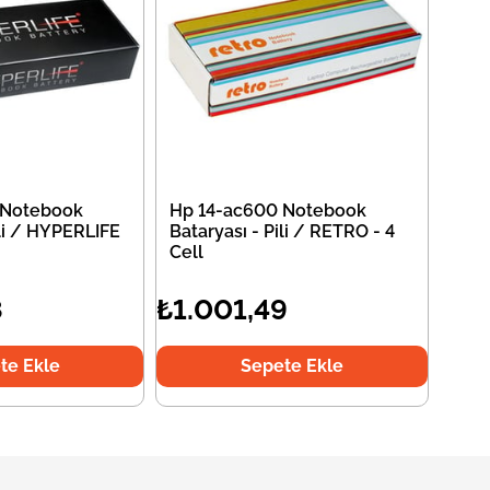
 Notebook
Hp 14-ac600 Notebook
ili / HYPERLIFE
Bataryası - Pili / RETRO - 4
Cell
8
₺1.001,49
te Ekle
Sepete Ekle