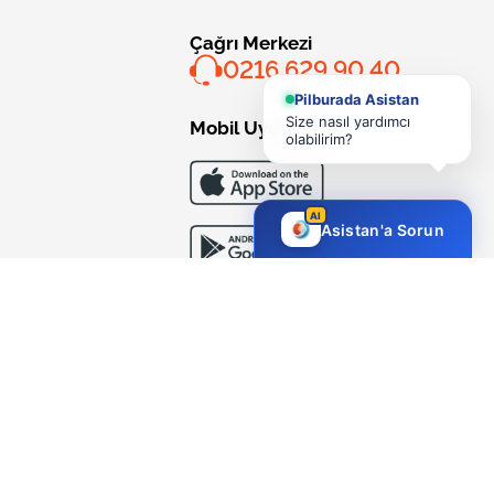
Çağrı Merkezi
0216 629 90 40
Pilburada Asistan
Size nasıl yardımcı
Mobil Uygulama
olabilirim?
AI
Asistan'a Sorun
Bizi Takip Edin