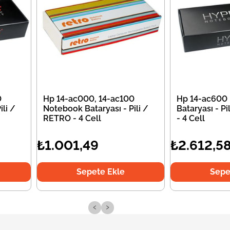
0
Hp 14-ac000, 14-ac100
Hp 14-ac600
li /
Notebook Bataryası - Pili /
Bataryası - P
RETRO - 4 Cell
- 4 Cell
₺1.001,49
₺2.612,5
Sepete Ekle
Sepe
‹
›