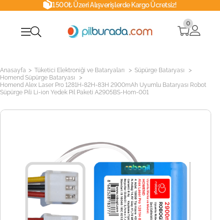
1500₺ Üzeri Alışverişlerde Kargo Ücretsiz!
0
>
>
>
Anasayfa
Tüketici Elektroniği ve Bataryaları
Süpürge Bataryası
>
Homend Süpürge Bataryası
Homend Alex Laser Pro 1281H-82H-83H 2900mAh Uyumlu Bataryası Robot
Süpürge Pili Li-ion Yedek Pil Paketi A2905BS-Hom-001