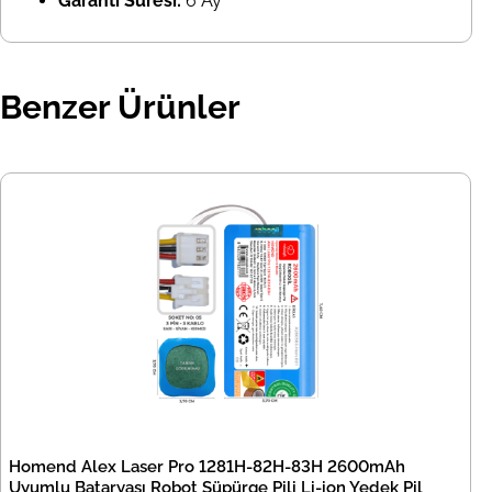
Garanti Süresi:
6 Ay
Benzer Ürünler
Homend Alex Laser Pro 1281H-82H-83H 2600mAh
Uyumlu Bataryası Robot Süpürge Pili Li-ion Yedek Pil