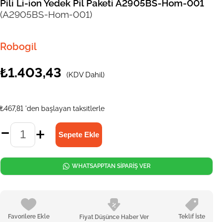
Pili Li-ion Yedek Pil Paketi A2905BS-Hom-001
(A2905BS-Hom-001)
Robogil
₺1.403,43
(KDV Dahil)
₺467,81
'den başlayan taksitlerle
WHATSAPPTAN SİPARİŞ VER
Favorilere Ekle
Teklif İste
Fiyat Düşünce Haber Ver