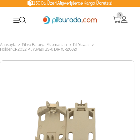
1500₺ Üzeri Alışverişlerde Kargo Ücretsiz!
0
>
>
>
Anasayfa
Pil ve Batarya Ekipmanları
Pil Yuvası
Holder CR2032 Pil Yuvası BS-6 DIP (CR2032)