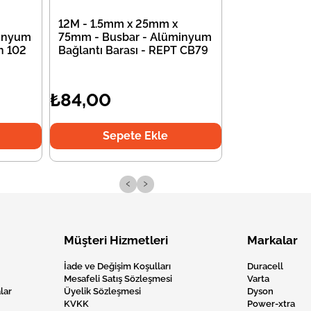
12M - 1.5mm x 25mm x
minyum
75mm - Busbar - Alüminyum
on 102
Bağlantı Barası - REPT CB79
₺84,00
Sepete Ekle
‹
›
Müşteri Hizmetleri
Markalar
İade ve Değişim Koşulları
Duracell
Mesafeli Satış Sözleşmesi
Varta
lar
Üyelik Sözleşmesi
Dyson
KVKK
Power-xtra