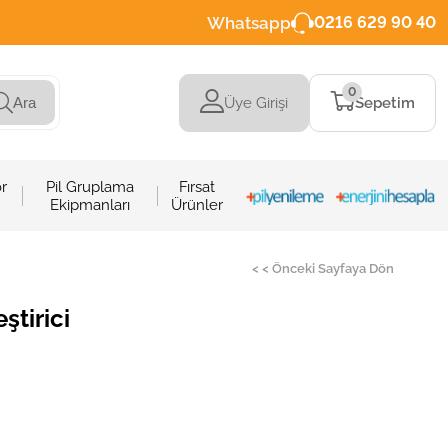
Whatsapp
0216 629 90 40
0
Üye Girişi
Sepetim
Ara
r
Pil Gruplama
Fırsat
Ekipmanları
Ürünler
< < Önceki Sayfaya Dön
ştirici