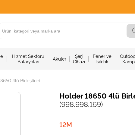
ve
Hizmet Sektörü
Şarj
Fener ve
Outdoo
Aküler
Bataryaları
Cihazı
Işıldak
Kamp
8650 4lü Birleştirici
Holder 18650 4lü Birle
(998.998.169)
12M