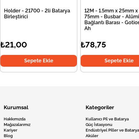
Holder - 21700 - 2li Batarya
12M - 1.5mm x 25mm x
Birleştirici
75mm - Busbar - Alü
Bağlantı Barası - Goti
Ah
₺21,00
₺78,75
Sepete Ekle
Sepete Ekle
Kurumsal
Kategoriler
Hakkımızda
Kullanıcı Pil ve Batarya
Mağazalarımız
Güç İstasyonu
Kariyer
Endüstriyel Piller ve Batarya
Blog
Aküler