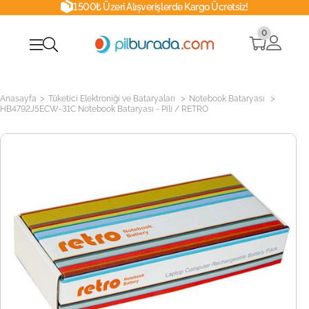
1500₺ Üzeri Alışverişlerde Kargo Ücretsiz!
0
>
>
>
Anasayfa
Tüketici Elektroniği ve Bataryaları
Notebook Bataryası
HB4792J5ECW-31C Notebook Bataryası - Pili / RETRO