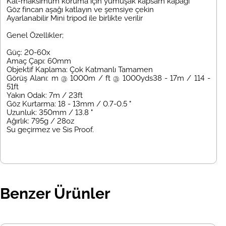
Kal-maksimum koruma için yumuşak kapsam kapağı
Göz fincan aşağı katlayın ve şemsiye çekin
Ayarlanabilir Mini tripod ile birlikte verilir
Genel Özellikler;
Güç: 20-60x
Amaç Çapı: 60mm
Objektif Kaplama: Çok Katmanlı Tamamen
Görüş Alanı: m @ 1000m / ft @ 1000yds38 - 17m / 114 -
51ft
Yakın Odak: 7m / 23ft
Göz Kurtarma: 18 - 13mm / 0.7-0.5 "
Uzunluk: 350mm / 13.8 "
Ağırlık: 795g / 28oz
Su geçirmez ve Sis Proof.
Benzer Ürünler