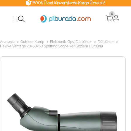
1500₺ Üzeri Alışverişlerde Kargo Ücretsiz!
0
>
>
>
>
Anasayfa
Outdoor Kamp
Elektronik, Gps, Dürbünler
Dürbünler
Hawke Vantage 20-60x60 Spotting Scope Yer Gözlem Dürbünü