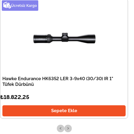
Ücretsiz Kargo
Hawke Endurance HK6352 LER 3-9x40 (30/30) IR 1"
Tüfek Dürbünü
₺18.822,25
Sepete Ekle
‹
›