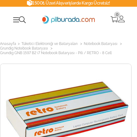
1500₺ Üzeri Alışverişlerde Kargo Ücretsiz!
0
>
>
>
Anasayfa
Tüketici Elektroniği ve Bataryaları
Notebook Bataryası
>
Grundig Notebook Bataryası
Grundig GNB 1597 B2 i7 Notebook Bataryası - Pili / RETRO - 8 Cell