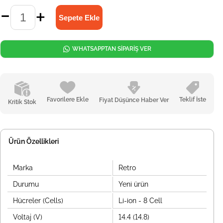
WHATSAPPTAN SİPARİŞ VER
Favorilere Ekle
Teklif İste
Fiyat Düşünce Haber Ver
Kritik Stok
Ürün Özellikleri
Marka
Retro
Durumu
Yeni ürün
Hücreler (Cells)
Li-ion - 8 Cell
Voltaj (V)
14.4 (14.8)