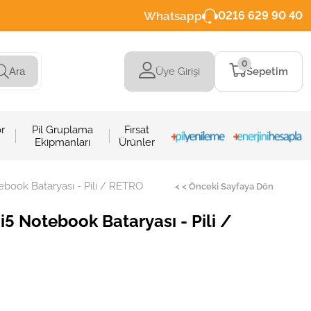
Whatsapp
0216 629 90 40
0
Üye Girişi
Sepetim
Ara
r
Pil Gruplama
Fırsat
Ekipmanları
Ürünler
book Bataryası - Pili / RETRO
< < Önceki Sayfaya Dön
5 Notebook Bataryası - Pili /