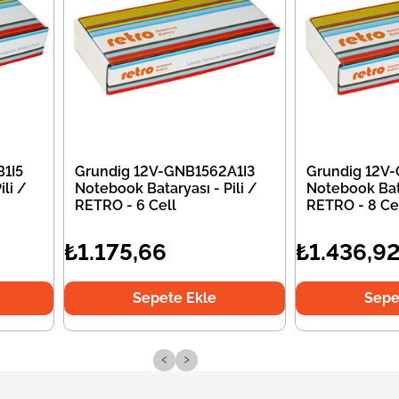
1I5
Grundig 12V-GNB1562A1I3
Grundig 12V
li /
Notebook Bataryası - Pili /
Notebook Bata
RETRO - 6 Cell
RETRO - 8 Ce
₺1.175,66
₺1.436,9
Sepete Ekle
Sepe
‹
›