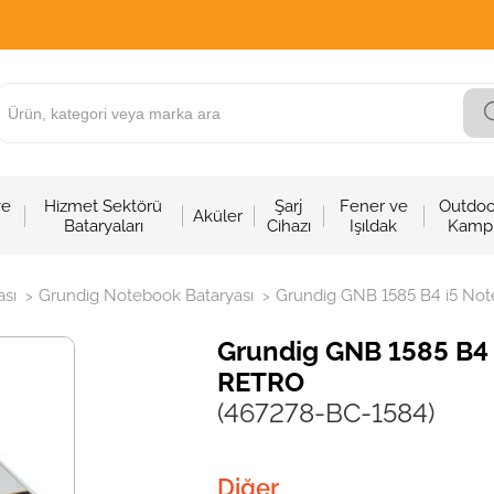
ve
Hizmet Sektörü
Şarj
Fener ve
Outdoo
Aküler
Bataryaları
Cihazı
Işıldak
Kamp
sı
Grundig Notebook Bataryası
Grundig GNB 1585 B4 i5 Note
>
>
Grundig GNB 1585 B4 i
RETRO
(467278-BC-1584)
Diğer