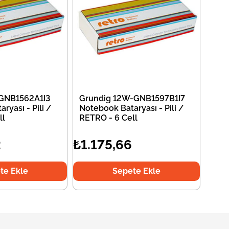
-GNB1562A1I3
Grundig 12W-GNB1597B1I7
ryası - Pili /
Notebook Bataryası - Pili /
ll
RETRO - 6 Cell
2
₺1.175,66
te Ekle
Sepete Ekle