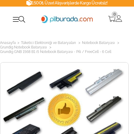
1500₺ Üzeri Alışverişlerde Kargo Ücretsiz!
0
>
>
>
Anasayfa
Tüketici Elektroniği ve Bataryaları
Notebook Bataryası
>
Grundig Notebook Bataryası
Grundig GNB 1568 B1 i5 Notebook Bataryası - Pili / FreeCell - 6 Cell