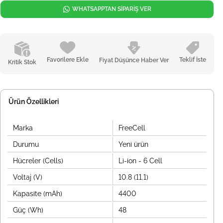
WHATSAPPTAN SİPARİŞ VER
Favorilere Ekle
Teklif İste
Fiyat Düşünce Haber Ver
Kritik Stok
Ürün Özellikleri
Marka
FreeCell
Durumu
Yeni ürün
Hücreler (Cells)
Li-ion - 6 Cell
Voltaj (V)
10.8 (11.1)
Kapasite (mAh)
4400
Güç (Wh)
48