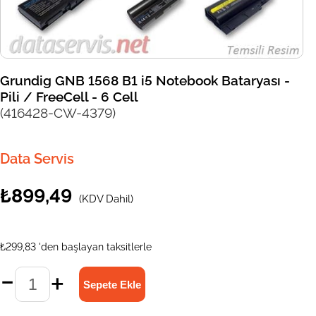
Grundig GNB 1568 B1 i5 Notebook Bataryası -
Pili / FreeCell - 6 Cell
(416428-CW-4379)
Data Servis
₺899,49
(KDV Dahil)
₺299,83
'den başlayan taksitlerle