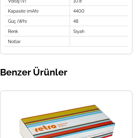
Voltaj (V)
10.8
Kapasite (mAh)
4400
Güç (Wh)
48
Renk
Siyah
Notlar
Benzer Ürünler