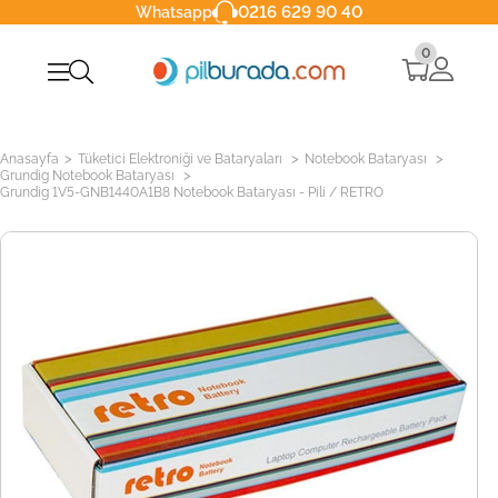
0216 629 90 40
Whatsapp
0
>
>
>
Anasayfa
Tüketici Elektroniği ve Bataryaları
Notebook Bataryası
>
Grundig Notebook Bataryası
Grundig 1V5-GNB1440A1B8 Notebook Bataryası - Pili / RETRO