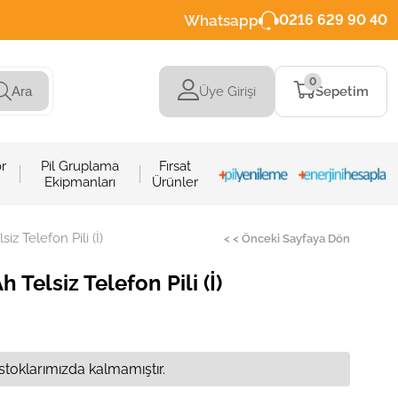
Whatsapp
0216 629 90 40
0
Üye Girişi
Sepetim
Ara
r
Pil Gruplama
Fırsat
Ekipmanları
Ürünler
z Telefon Pili (İ)
< < Önceki Sayfaya Dön
Telsiz Telefon Pili (İ)
stoklarımızda kalmamıştır.