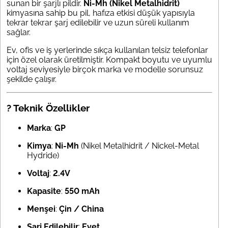
sunan bir şarjlı pildir.
Ni-Mh (Nikel Metalhidrit)
kimyasına sahip bu pil, hafıza etkisi düşük yapısıyla
tekrar tekrar şarj edilebilir ve uzun süreli kullanım
sağlar.
Ev, ofis ve iş yerlerinde sıkça kullanılan telsiz telefonlar
için özel olarak üretilmiştir. Kompakt boyutu ve uyumlu
voltaj seviyesiyle birçok marka ve modelle sorunsuz
şekilde çalışır.
? Teknik Özellikler
Marka
:
GP
Kimya
:
Ni-Mh
(Nikel Metalhidrit / Nickel-Metal
Hydride)
Voltaj
:
2.4V
Kapasite
:
550 mAh
Menşei
:
Çin / China
Şarj Edilebilir
:
Evet