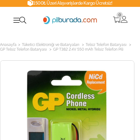
1500₺ Üzeri Alışverişlerde Kargo Ücretsiz!
0
>
>
>
Anasayfa
Tüketici Elektroniği ve Bataryaları
Telsiz Telefon Bataryası
>
GP Telsiz Telefon Bataryası
GP T382 2.4V 550 mAh Telsiz Telefon Pili