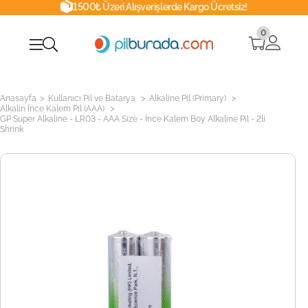
1500₺ Üzeri Alışverişlerde Kargo Ücretsiz!
0
>
>
>
Anasayfa
Kullanıcı Pil ve Batarya
Alkaline Pil (Primary)
>
Alkalin İnce Kalem Pil (AAA)
GP Super Alkaline - LR03 - AAA Size - İnce Kalem Boy Alkaline Pil - 2li
Shrink