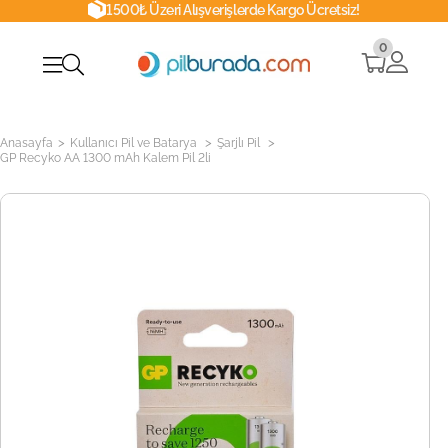
1500₺ Üzeri Alışverişlerde Kargo Ücretsiz!
0
>
>
>
Anasayfa
Kullanıcı Pil ve Batarya
Şarjlı Pil
GP Recyko AA 1300 mAh Kalem Pil 2li