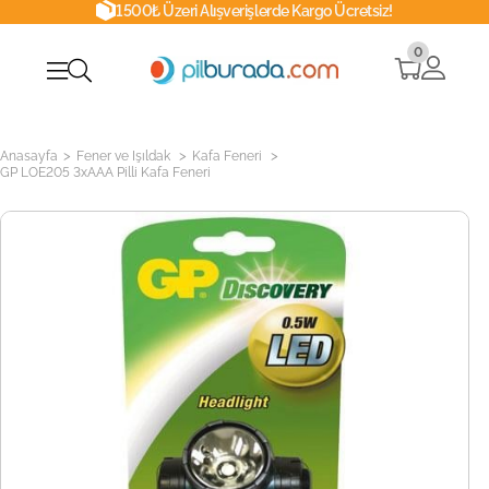
1500₺ Üzeri Alışverişlerde Kargo Ücretsiz!
0
>
>
>
Anasayfa
Fener ve Işıldak
Kafa Feneri
GP LOE205 3xAAA Pilli Kafa Feneri