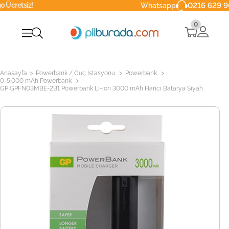
tsiz!
0216 629 90 40
Whatsapp
0
>
>
>
Anasayfa
Powerbank / Güç İstasyonu
Powerbank
>
0-5.000 mAh Powerbank
GP GPFN03MBE-2B1 Powerbank Li-ion 3000 mAh Harici Batarya Siyah