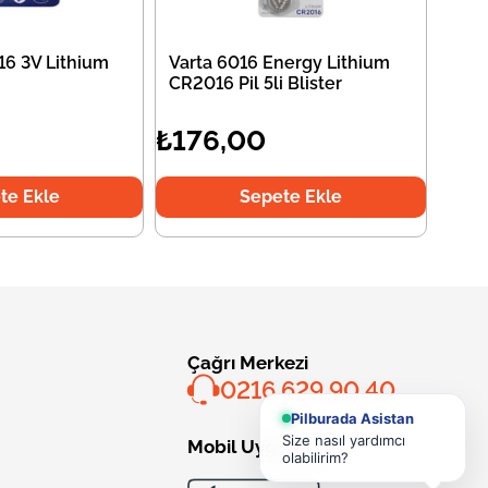
6 3V Lithium
Varta 6016 Energy Lithium
CR2016 Pil 5li Blister
₺176,00
te Ekle
Sepete Ekle
Çağrı Merkezi
0216 629 90 40
Pilburada Asistan
Size nasıl yardımcı
Mobil Uygulama
olabilirim?