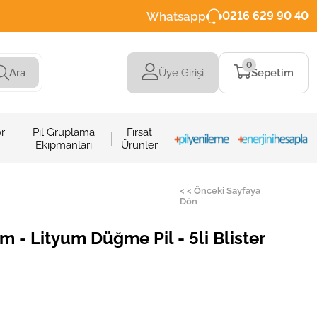
Whatsapp
0216 629 90 40
0
Üye Girişi
Sepetim
Ara
r
Pil Gruplama
Fırsat
Ekipmanları
Ürünler
< < Önceki Sayfaya
Dön
 - Lityum Düğme Pil - 5li Blister