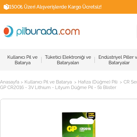
1500₺ Üzeri Alışverişlerde Kargo Ücretsiz!
Kullanıcı Pil ve
Tüketici Elektroniği ve
Endüstriyel Piller 
Batarya
Bataryaları
Bataryalar
Anasayfa
Kullanıcı Pil ve Batarya
Hafıza (Düğme) Pili
CR Ser
>
>
>
GP CR2016 - 3V Lithium - Lityum Düğme Pil - 5li Blister