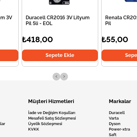
um 3V
Duracell CR2016 3V Lityum
Renata CR201
Pil 5li - EOL
Pil
₺418,00
₺55,00
Sepete Ekle
Sepe
‹
›
Müşteri Hizmetleri
Markalar
İade ve Değişim Koşulları
Duracell
Mesafeli Satış Sözleşmesi
Varta
lar
Üyelik Sözleşmesi
Dyson
KVKK
Power-xtra
Saft