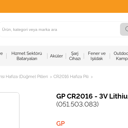
ve
Hizmet Sektörü
Şarj
Fener ve
Outdoo
Aküler
Bataryaları
Cihazı
Işıldak
Kamp
isi Hafıza (Düğme) Pilleri
CR2016 Hafıza Pili
>
>
GP CR2016 - 3V Lithium
(051.503.083)
GP