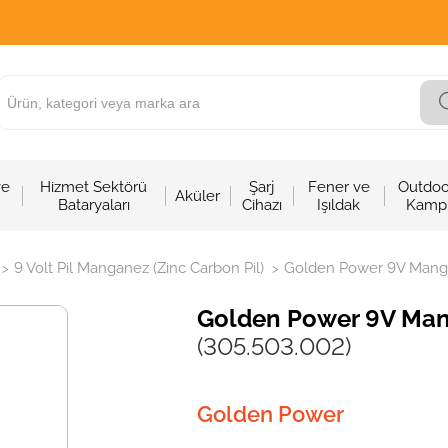
ve
Hizmet Sektörü
Şarj
Fener ve
Outdoo
Aküler
Bataryaları
Cihazı
Işıldak
Kamp
9 Volt Pil Manganez (Zinc Carbon Pil)
Golden Power 9V Mangan
>
>
Golden Power 9V Mang
(305.503.002)
Golden Power