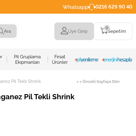
Whatsapp
0216 629 90 40
0
Üye Girişi
Sepetim
Ara
r
Pil Gruplama
Fırsat
Ekipmanları
Ürünler
ez Pil Tekli Shrink
< < Önceki Sayfaya Dön
anez Pil Tekli Shrink