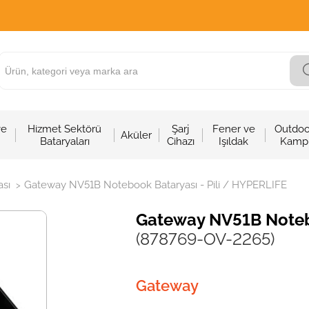
ve
Hizmet Sektörü
Şarj
Fener ve
Outdoo
Aküler
Bataryaları
Cihazı
Işıldak
Kamp
sı
Gateway NV51B Notebook Bataryası - Pili / HYPERLIFE
>
Gateway NV51B Notebo
(878769-OV-2265)
Gateway