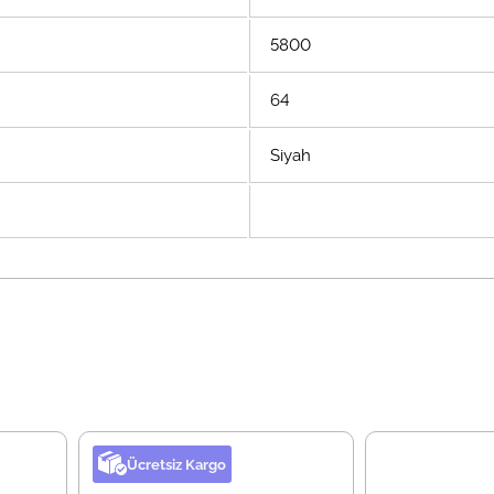
5800
64
Siyah
Ücretsiz Kargo