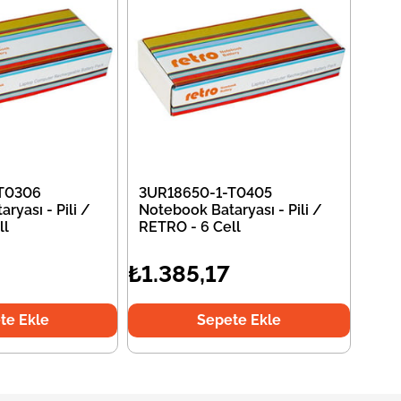
T0306
3UR18650-1-T0405
ryası - Pili /
Notebook Bataryası - Pili /
ll
RETRO - 6 Cell
₺1.385,17
te Ekle
Sepete Ekle