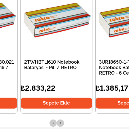
30.021
2TWHBTLI610 Notebook
3UR18650-1-
li /
Bataryası - Pili / RETRO
Notebook Bata
RETRO - 6 Ce
₺2.833,22
₺1.385,17
Sepete Ekle
Sepe
‹
›