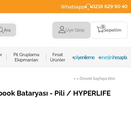
Whatsapp
0216 629 90 40
0
Üye Girişi
Sepetim
Ara
r
Pil Gruplama
Fırsat
Ekipmanları
Ürünler
< < Önceki Sayfaya Dön
ok Bataryası - Pili / HYPERLIFE