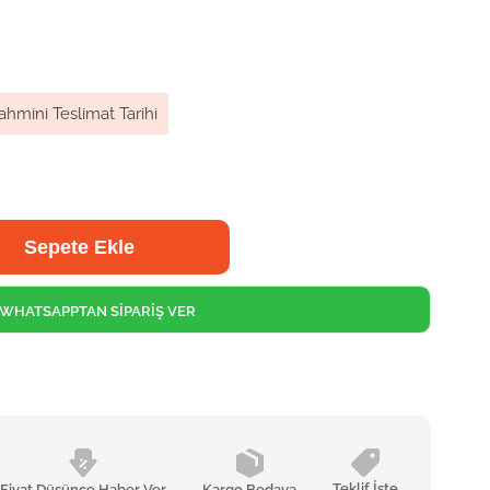
ahmini Teslimat Tarihi
WHATSAPPTAN SİPARİŞ VER
Teklif İste
Fiyat Düşünce Haber Ver
Kargo Bedava