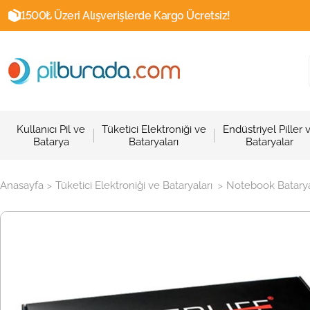
1500₺ Üzeri Alışverişlerde Kargo Ücretsiz!
Kullanıcı Pil ve
Tüketici Elektroniği ve
Endüstriyel Piller 
Batarya
Bataryaları
Bataryalar
Anasayfa
Tüketici Elektroniği ve Bataryaları
Notebook Batarya
>
>