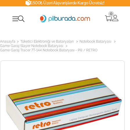
1500₺ Üzeri Alışverişlerde Kargo Ücretsiz!
0
>
>
>
Anasayfa
Tüketici Elektroniği ve Bataryaları
Notebook Bataryası
>
Game Garaj Slayer Notebook Bataryası
Game Garaj Tracer 7T-144 Notebook Bataryası - Pili / RETRO