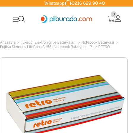
0216 629 90 40
Whatsapp
0
>
>
>
Anasayfa
Tüketici Elektroniği ve Bataryaları
Notebook Bataryası
Fujitsu Siemens LifeBook SH561 Notebook Bataryası - Pili / RETRO