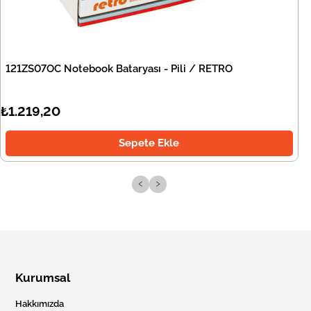
121ZS07OC Notebook Bataryası - Pili / RETRO
₺1.219,20
Sepete Ekle
‹
›
Kurumsal
Hakkımızda