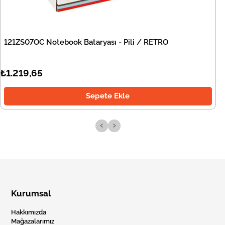
121ZS07OC Notebook Bataryası - Pili / RETRO
₺1.219,65
Sepete Ekle
‹
›
Kurumsal
Hakkımızda
Mağazalarımız