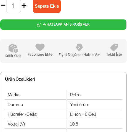
WHATSAPPTAN SİPARİŞ VER
Favorilere Ekle
Teklif İste
Fiyat Düşünce Haber Ver
Kritik Stok
Ürün Özellikleri
Marka
Retro
Durumu
Yeni ürün
Hücreler (Cells)
Li-ion - 6 Cell
Voltaj (V)
10.8