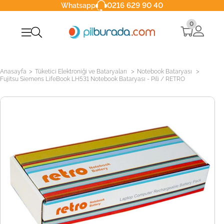
0216 629 90 40
Whatsapp
0
>
>
>
Anasayfa
Tüketici Elektroniği ve Bataryaları
Notebook Bataryası
Fujitsu Siemens LifeBook LH531 Notebook Bataryası - Pili / RETRO