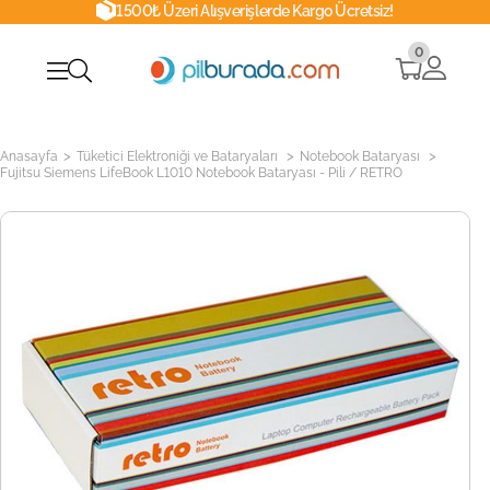
1500₺ Üzeri Alışverişlerde Kargo Ücretsiz!
0
>
>
>
Anasayfa
Tüketici Elektroniği ve Bataryaları
Notebook Bataryası
Fujitsu Siemens LifeBook L1010 Notebook Bataryası - Pili / RETRO