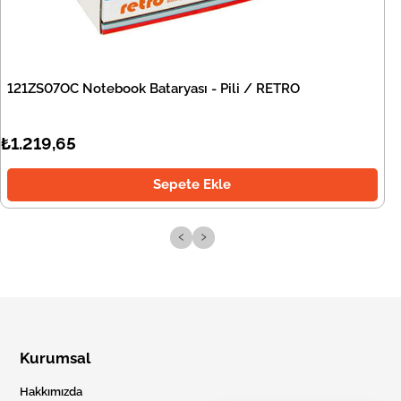
121ZS07OC Notebook Bataryası - Pili / RETRO
₺1.219,65
Sepete Ekle
‹
›
Kurumsal
Hakkımızda