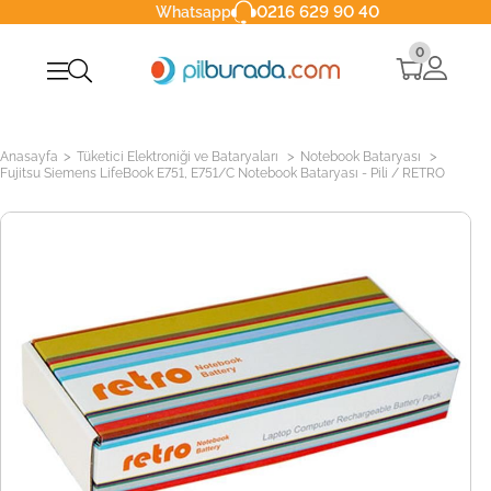
0216 629 90 40
Whatsapp
0
>
>
>
Anasayfa
Tüketici Elektroniği ve Bataryaları
Notebook Bataryası
Fujitsu Siemens LifeBook E751, E751/C Notebook Bataryası - Pili / RETRO