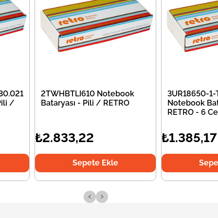
30.021
2TWHBTLI610 Notebook
3UR18650-1-
li /
Bataryası - Pili / RETRO
Notebook Bata
RETRO - 6 Ce
₺2.833,22
₺1.385,17
Sepete Ekle
Sepe
‹
›