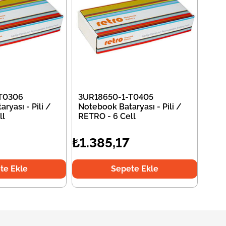
T0306
3UR18650-1-T0405
ryası - Pili /
Notebook Bataryası - Pili /
ll
RETRO - 6 Cell
₺1.385,17
te Ekle
Sepete Ekle