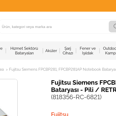
ve
Hizmet Sektörü
Şarj
Fener ve
Outdoo
Aküler
Bataryaları
Cihazı
Işıldak
Kamp
sı
Fujitsu Siemens FPCBP281, FPCBP281AP Notebook Bataryası
>
Fujitsu Siemens FPC
Bataryası - Pili / RET
(818356-RC-6821)
Fujitsu