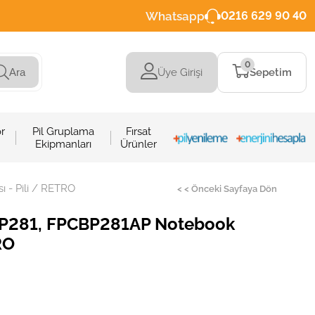
Whatsapp
0216 629 90 40
0
Üye Girişi
Sepetim
Ara
r
Pil Gruplama
Fırsat
Ekipmanları
Ürünler
 - Pili / RETRO
< < Önceki Sayfaya Dön
BP281, FPCBP281AP Notebook
RO