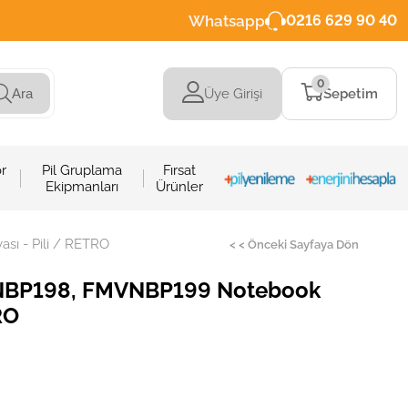
Whatsapp
0216 629 90 40
0
Üye Girişi
Sepetim
Ara
r
Pil Gruplama
Fırsat
Ekipmanları
Ürünler
ı - Pili / RETRO
< < Önceki Sayfaya Dön
VNBP198, FMVNBP199 Notebook
RO