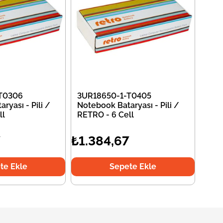
T0306
3UR18650-1-T0405
ryası - Pili /
Notebook Bataryası - Pili /
ll
RETRO - 6 Cell
7
₺1.384,67
te Ekle
Sepete Ekle