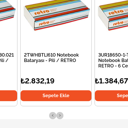
30.021
2TWHBTLI610 Notebook
3UR18650-1-
li /
Bataryası - Pili / RETRO
Notebook Bata
RETRO - 6 Ce
₺2.832,19
₺1.384,6
Sepete Ekle
Sepe
‹
›