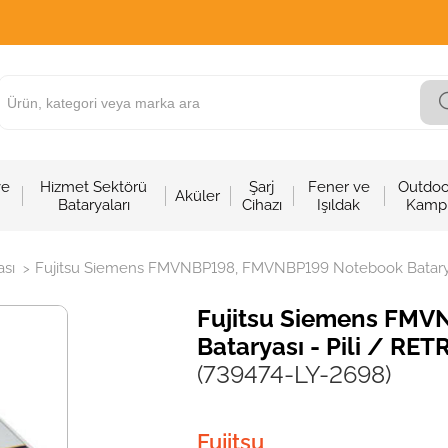
ve
Hizmet Sektörü
Şarj
Fener ve
Outdoo
Aküler
Bataryaları
Cihazı
Işıldak
Kamp
sı
Fujitsu Siemens FMVNBP198, FMVNBP199 Notebook Bataryas
>
Fujitsu Siemens FM
Bataryası - Pili / RET
(739474-LY-2698)
Fujitsu